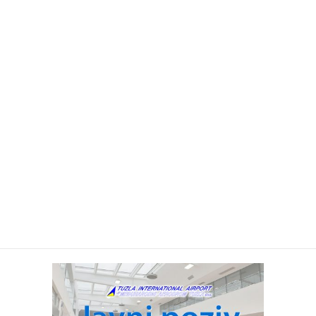
Novost
Medij
Kontak
Bosans
English
Javni poziv za zakup
poslovnog prostora