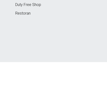
Duty Free Shop
Restoran
Copyrights © 2021. Međunarodni Aerodrom Tuzla.
Developed by
Futura Multimedia d.o.o. Tuzla