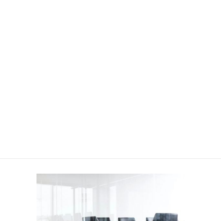
Novost
Medij
Kontak
Bosans
English
Konferencijska sala