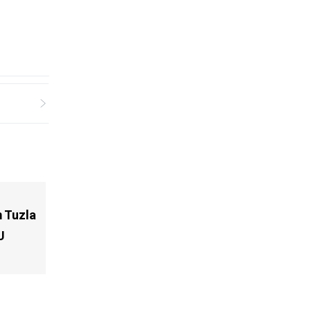
 Tuzla
U