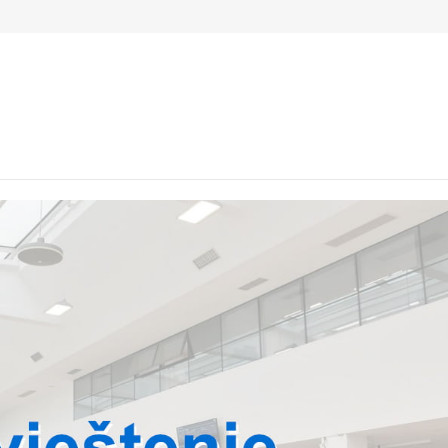
2 400
a
Info za putnike
Kako do nas
Na aerodromu
Pos
.07.2021. godine