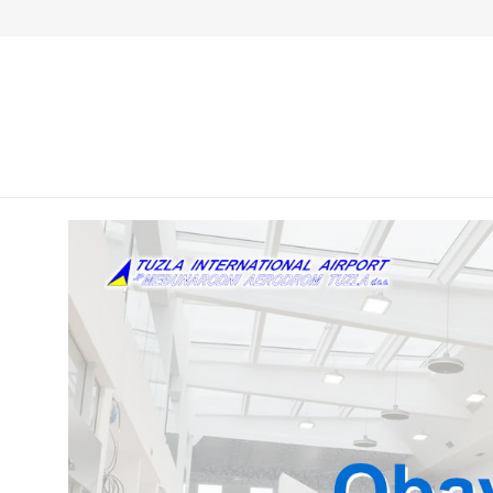
Živinice, Gornje Dubrave b.b., BiH
+387 35 30
Početn
Uputstvo za oglašavanje 06