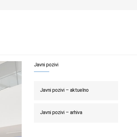
lovno
O nama
Novosti
Medij
Kontakt
Javni pozivi
Javni pozivi – aktuelno
Javni pozivi – arhiva