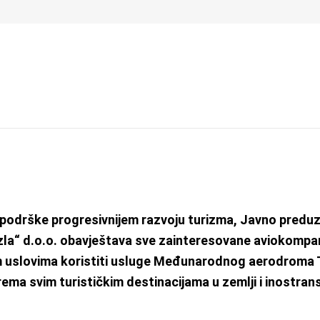
2 400
a
Info za putnike
Kako do nas
Na aerodromu
Pos
resovane aviokompanije
je podrške progresivnijem razvoju turizma, Javno
predu
a“ d.o.o. obavještava sve
zainteresovane aviokompan
m uslovima
koristiti usluge Međunarodnog aerodroma 
rema svim turističkim destinacijama u zemlji i inostran