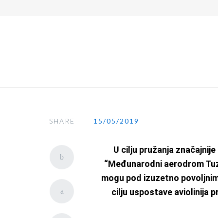
Živinice, Gornje Dubrave b.b., BiH
+387 35 30
Početn
Obavještenje za sve zainte
SHARE
15/05/2019
U cilju pružanja značajni
“Međunarodni aerodrom Tuzl
mogu pod izuzetno povoljni
cilju uspostave aviolinija
p