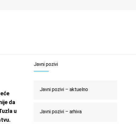
lovno
O nama
Novosti
Medij
Kontakt
Javni pozivi
Javni pozivi – aktuelno
zeće
ije da
Tuzla u
Javni pozivi – arhiva
stvu.