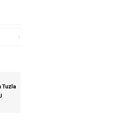
 Tuzla
U