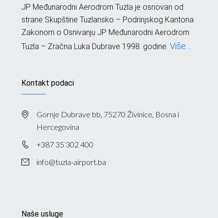
JP Međunarodni Aerodrom Tuzla je osnovan od
strane Skupštine Tuzlansko – Podrinjskog Kantona
Zakonom o Osnivanju JP Međunarodni Aerodrom
Više…
Tuzla – Zračna Luka Dubrave 1998. godine.
Kontakt podaci
Gornje Dubrave bb, 75270 Živinice, Bosna i
Hercegovina
+387 35 302 400
info@tuzla-airport.ba
Naše usluge